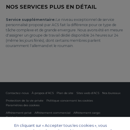
NOS SERVICES PLUS EN DÉTAIL
Service supplémentaire:
Le niveau exceptionnel de service
personnalisé proposé par ACS fait la différence pour ce type de
tâche complexe et de grande envergure. Nous avons été en mesure
d'assigner un groupe de travail dédié disponible 24 heures sur 24
(même les jours fériés), dont certains membres parlent
couramment l'allemand et le roumain.
Contactez-nous
À propos d'ACS
Plan de site
Sites web d’ACS
Nos bureaux
Protection de la vie privée
Politique concernant les cookies
Paramètres des cookies
Affrètement privé
Affrètement commercial
Affrètement cargo
Guide des avions
En cliquant sur « Accepter tous les cookies », vous
Private Charter App