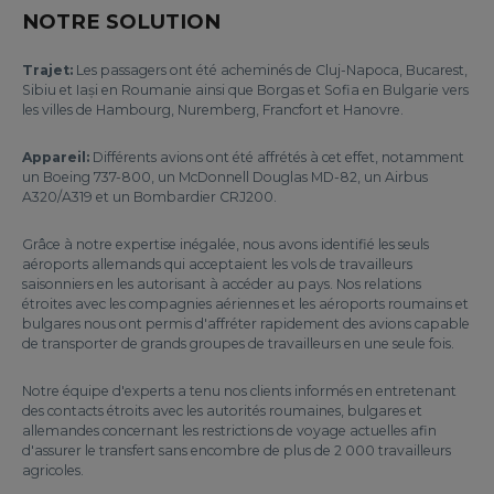
NOTRE SOLUTION
Trajet:
Les passagers ont été acheminés de Cluj-Napoca, Bucarest,
Sibiu et Iași en Roumanie ainsi que Borgas et Sofia en Bulgarie vers
les villes de Hambourg, Nuremberg, Francfort et Hanovre.
Appareil:
Différents avions ont été affrétés à cet effet, notamment
un Boeing 737-800, un McDonnell Douglas MD-82, un Airbus
A320/A319 et un Bombardier CRJ200.
Grâce à notre expertise inégalée, nous avons identifié les seuls
aéroports allemands qui acceptaient les vols de travailleurs
saisonniers en les autorisant à accéder au pays. Nos relations
étroites avec les compagnies aériennes et les aéroports roumains et
bulgares nous ont permis d'affréter rapidement des avions capable
de transporter de grands groupes de travailleurs en une seule fois.
Notre équipe d'experts a tenu nos clients informés en entretenant
des contacts étroits avec les autorités roumaines, bulgares et
allemandes concernant les restrictions de voyage actuelles afin
d'assurer le transfert sans encombre de plus de 2 000 travailleurs
agricoles.