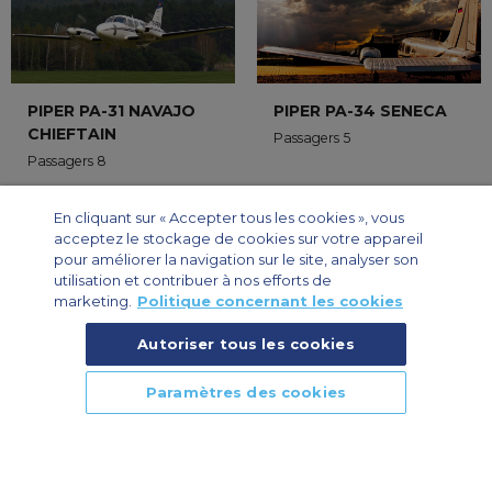
PIPER PA-31 NAVAJO
PIPER PA-34 SENECA
CHIEFTAIN
Passagers 5
Passagers 8
En cliquant sur « Accepter tous les cookies », vous
acceptez le stockage de cookies sur votre appareil
pour améliorer la navigation sur le site, analyser son
utilisation et contribuer à nos efforts de
marketing.
Politique concernant les cookies
Autoriser tous les cookies
ROBINSON R-44
ROBINSON R22
Passagers 3
Passagers 1
Paramètres des cookies
APPELEZ NOUS
RAPPELER
DEVIS RAPIDE