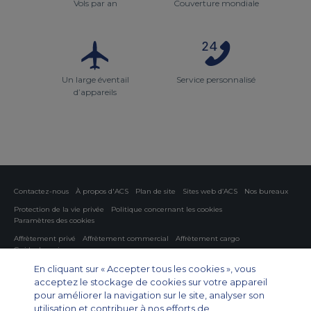
Vols par an
Couverture mondiale
Un large éventail
Service personnalisé
d’appareils
Contactez-nous
À propos d'ACS
Plan de site
Sites web d’ACS
Nos bureaux
Protection de la vie privée
Politique concernant les cookies
Paramètres des cookies
Affrètement privé
Affrètement commercial
Affrètement cargo
Guide des avions
En cliquant sur « Accepter tous les cookies », vous
Private Charter App
acceptez le stockage de cookies sur votre appareil
pour améliorer la navigation sur le site, analyser son
utilisation et contribuer à nos efforts de