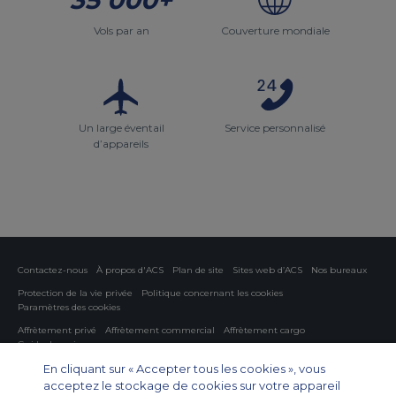
Vols par an
Couverture mondiale
Un large éventail
Service personnalisé
d’appareils
Contactez-nous
À propos d'ACS
Plan de site
Sites web d’ACS
Nos bureaux
Protection de la vie privée
Politique concernant les cookies
Paramètres des cookies
Affrètement privé
Affrètement commercial
Affrètement cargo
Guide des avions
En cliquant sur « Accepter tous les cookies », vous
Private Charter App
acceptez le stockage de cookies sur votre appareil