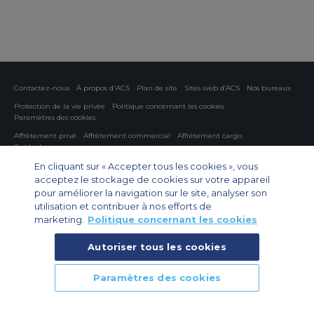
Contactez-nous
À propos d'ACS
Plan de site
Sites web d’ACS
Nos bureaux
Protection de la vie privée
Politique concernant les cookies
Paramètres des cookies
Affrètement privé
Affrètement commercial
Affrètement cargo
Guide des avions
En cliquant sur « Accepter tous les cookies », vous
Private Charter App
acceptez le stockage de cookies sur votre appareil
pour améliorer la navigation sur le site, analyser son
utilisation et contribuer à nos efforts de
marketing.
Politique concernant les cookies
Autoriser tous les cookies
© 2026 Air Charter Service | 102 Boulevard de Sébastopol, 75003 Paris,
Paramètres des cookies
France | +33 (0)1 79 35 58 48