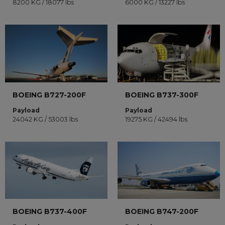
8200 KG / 18077 lbs
6000 KG / 13227 lbs
BOEING B727-200F
BOEING B737-300F
Payload
Payload
24042 KG / 53003 lbs
19275 KG / 42494 lbs
BOEING B737-400F
BOEING B747-200F