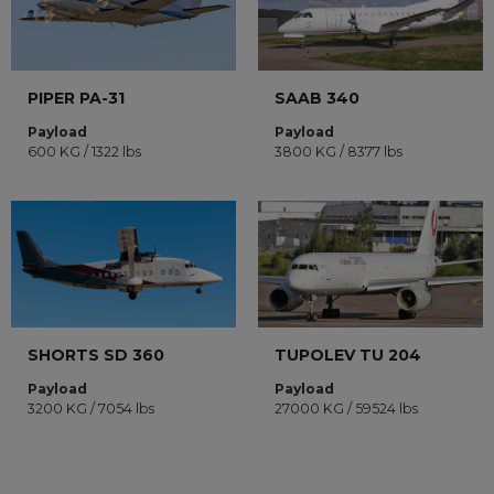
PIPER PA-31
SAAB 340
Payload
Payload
600 KG / 1322 lbs
3800 KG / 8377 lbs
SHORTS SD 360
TUPOLEV TU 204
Payload
Payload
3200 KG / 7054 lbs
27000 KG / 59524 lbs