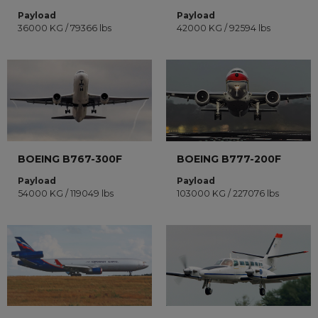
Payload
Payload
36000 KG / 79366 lbs
42000 KG / 92594 lbs
BOEING B767-300F
BOEING B777-200F
Payload
Payload
54000 KG / 119049 lbs
103000 KG / 227076 lbs