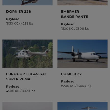
DORNIER 228
EMBRAER
BANDEIRANTE
Payload
1950 KG / 4299 lbs
Payload
1500 KG / 3306 lbs
EUROCOPTER AS-332
FOKKER 27
SUPER PUMA
Payload
6200 KG / 13668 lbs
Payload
4500 KG / 9920 lbs