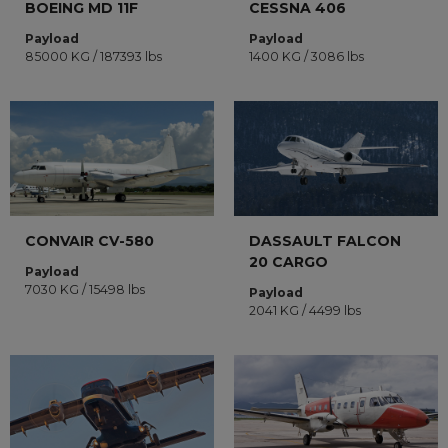
BOEING MD 11F
CESSNA 406
Payload
Payload
85000 KG / 187393 lbs
1400 KG / 3086 lbs
CONVAIR CV-580
DASSAULT FALCON
20 CARGO
Payload
7030 KG / 15498 lbs
Payload
2041 KG / 4499 lbs