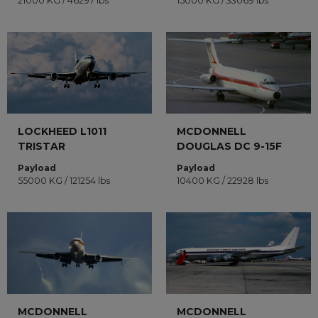
21000 KG / 46297 lbs
15000 KG / 33069 lbs
LOCKHEED L1011
MCDONNELL
TRISTAR
DOUGLAS DC 9-15F
Payload
Payload
55000 KG / 121254 lbs
10400 KG / 22928 lbs
MCDONNELL
MCDONNELL