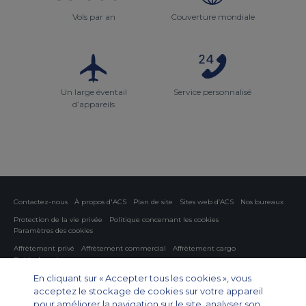
Vols par an
Couverture mondiale
Un large éventail
Service personnalisé
d’appareils
Contactez-nous
À propos d'ACS
Plan de site
Sites web d’ACS
Nos bureaux
Protection de la vie privée
Politique concernant les cookies
Paramètres des cookies
Affrètement privé
Affrètement commercial
Affrètement cargo
Guide des avions
En cliquant sur « Accepter tous les cookies », vous
Private Charter App
acceptez le stockage de cookies sur votre appareil
pour améliorer la navigation sur le site, analyser son