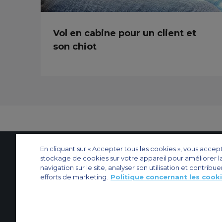
Vol en cabine pour un client et
son chiot
En cliquant sur « Accepter tous les cookies », vous accep
stockage de cookies sur votre appareil pour améliorer l
Contactez-nous
À propos d'ACS
Plan de site
Sites web d’ACS
Nos bureau
navigation sur le site, analyser son utilisation et contribue
efforts de marketing.
Politique concernant les cook
Protection de la vie privée
Politique concernant les cookies
Paramètres des 
Affrètement privé
Affrètement commercial
Affrètement cargo
Guide des a
© 2026 Air Charter Service | 102 Boulevard de Sébastopol, 75003 Paris, F