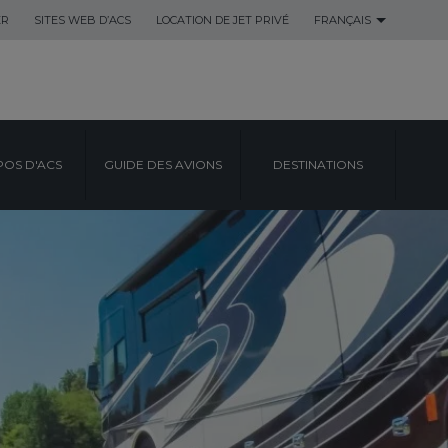
ER
SITES WEB D’ACS
LOCATION DE JET PRIVÉ
FRANÇAIS
POS D'ACS
GUIDE DES AVIONS
DESTINATIONS