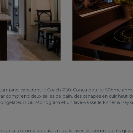
camping-cars dont le Coach P50. Conçu pour le 50ème anniver
r comprend deux salles de bain, des canapés en cuir haut d
 congélateurs GE Monogram et un lave-vaisselle Fisher & Payke
été conçu comme un palais mobile, avec les commodités que v