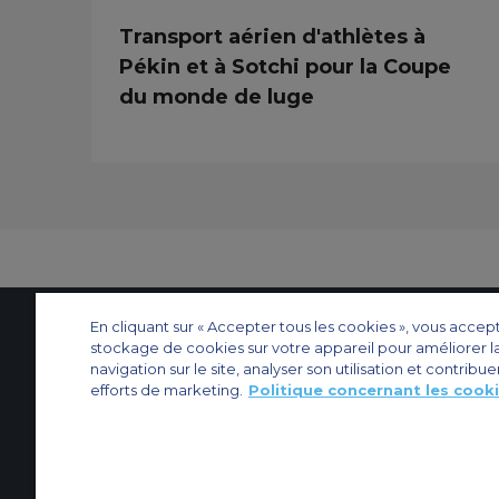
Transport aérien d'athlètes à
Pékin et à Sotchi pour la Coupe
du monde de luge
En cliquant sur « Accepter tous les cookies », vous accep
stockage de cookies sur votre appareil pour améliorer l
Contactez-nous
À propos d'ACS
Plan de site
Sites web d’ACS
Nos bureau
navigation sur le site, analyser son utilisation et contribue
efforts de marketing.
Politique concernant les cook
Protection de la vie privée
Politique concernant les cookies
Paramètres des 
Affrètement privé
Affrètement commercial
Affrètement cargo
Guide des a
© 2026 Air Charter Service | 102 Boulevard de Sébastopol, 75003 Paris, F