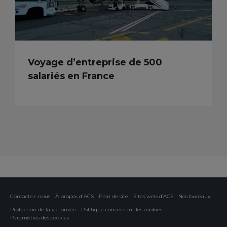
Voyage d’entreprise de 500
salariés en France
Contactez-nous
À propos d'ACS
Plan de site
Sites web d’ACS
Nos bureaux
Protection de la vie privée
Politique concernant les cookies
Paramètres des cookies