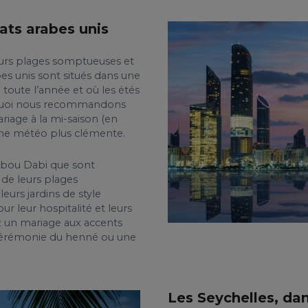
ats arabes unis
 leurs plages somptueuses et
abes unis sont situés dans une
 toute l’année et où les étés
urquoi nous recommandons
iage à la mi-saison (en
’une météo plus clémente.
 Abou Dabi que sont
 de leurs plages
eurs jardins de style
r leur hospitalité et leurs
ez un mariage aux accents
 cérémonie du henné ou une
Les Seychelles, dan