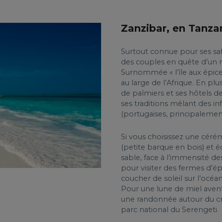
Zanzibar, en Tanza
Surtout connue pour ses saf
des couples en quête d’un 
Surnommée « l’île aux épices
au large de l’Afrique. En pl
de palmiers et ses hôtels de
ses traditions mêlant des in
(portugaises, principalemen
Si vous choisissez une céré
(petite barque en bois) et 
sable, face à l’immensité des
pour visiter des fermes d’ép
coucher de soleil sur l’océ
Pour une lune de miel avent
une randonnée autour du cr
parc national du Serengeti.