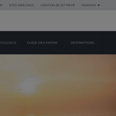
ER
SITES WEB D’ACS
LOCATION DE JET PRIVÉ
FRANÇAIS
POS D'ACS
GUIDE DES AVIONS
DESTINATIONS