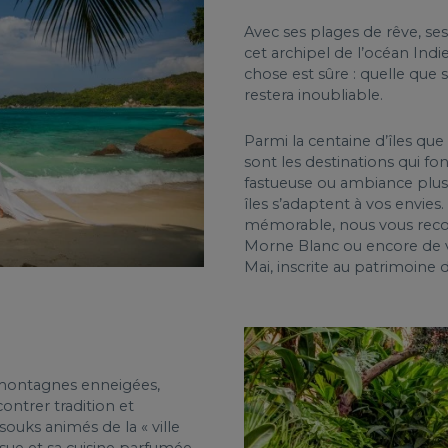
Avec ses plages de rêve, se
cet archipel de l’océan Indi
chose est sûre : quelle que s
restera inoubliable.
Parmi la centaine d’îles qu
sont les destinations qui fo
fastueuse ou ambiance plus i
îles s’adaptent à vos envies
mémorable, nous vous re
Morne Blanc ou encore de vis
Mai, inscrite au patrimoine
 montagnes enneigées,
ontrer tradition et
souks animés de la « ville
ssue et sa cuisine parfumée.