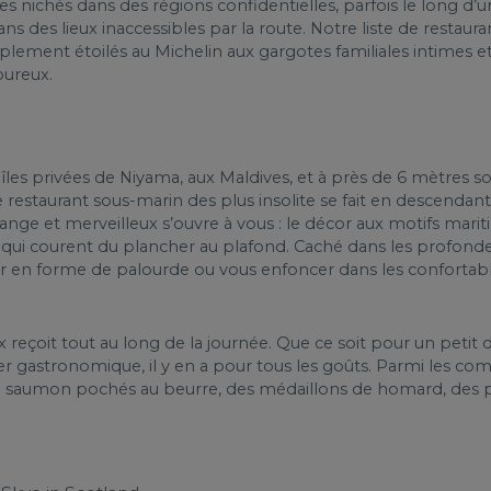
tes nichés dans des régions confidentielles, parfois le long 
s des lieux inaccessibles par la route. Notre liste de restauran
iplement étoilés au Michelin aux gargotes familiales intimes 
oureux.
îles privées de Niyama, aux Maldives, et à près de 6 mètres sou
ce restaurant sous-marin des plus insolite se fait en descendan
trange et merveilleux s’ouvre à vous : le décor aux motifs mar
s qui courent du plancher au plafond. Caché dans les profond
ar en forme de palourde ou vous enfoncer dans les conforta
bsix reçoit tout au long de la journée. Que ce soit pour un pe
ner gastronomique, il y en a pour tous les goûts. Parmi les co
de saumon pochés au beurre, des médaillons de homard, des po