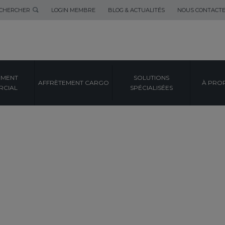
CHERCHER
LOGIN MEMBRE
BLOG & ACTUALITÉS
NOUS CONTACT
EMENT
SOLUTIONS
AFFRÈTEMENT CARGO
À PRO
CIAL
SPÉCIALISÉES