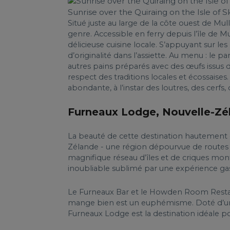
Sunrise over the Quiraing on the Isle of S
Situé juste au large de la côte ouest de Mul
genre. Accessible en ferry depuis l’île de Mu
délicieuse cuisine locale. S’appuyant sur les 
d’originalité dans l’assiette. Au menu : le 
autres pains préparés avec des œufs issus d’
respect des traditions locales et écossaise
abondante, à l’instar des loutres, des cerfs,
Furneaux Lodge, Nouvelle-Zé
La beauté de cette destination hautement cu
Zélande - une région dépourvue de routes 
magnifique réseau d’îles et de criques mon
inoubliable sublimé par une expérience g
Le Furneaux Bar et le Howden Room Restaura
mange bien est un euphémisme. Doté d’une c
Furneaux Lodge est la destination idéale p