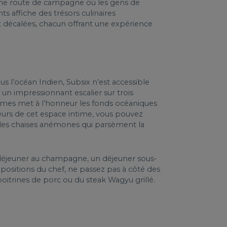
d’une route de campagne où les gens de
ts affiche des trésors culinaires
et décalées, chacun offrant une expérience
s l’océan Indien, Subsix n’est accessible
t un impressionnant escalier sur trois
itimes met à l’honneur les fonds océaniques
eurs de cet espace intime, vous pouvez
bles chaises anémones qui parsèment la
tit déjeuner au champagne, un déjeuner sous-
mpositions du chef, ne passez pas à côté des
itrines de porc ou du steak Wagyu grillé.