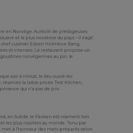
ndre en Norvège. Auréolé de prestigieuses
ive et la plus novatrice du pays – il s’agit
du chef cuisinier Esben Holmboe Bang,
ures et intenses. Le restaurant propose un
goustines norvégiennes au pin, le
ue soir à minuit, le lieu ouvre les
 réservez la table privée Test Kitchen,
périence qui n’a pas de prix.
nd, en Suède, le Fäviken est vraiment loin
 et les plus insolites au monde. Tenu par
nt met à l’honneur des mets préparés selon