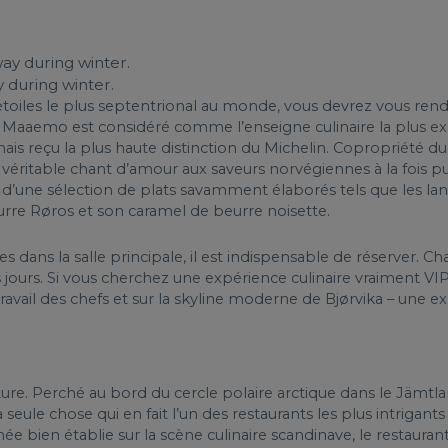
 during winter.
 étoiles le plus septentrional au monde, vous devrez vous re
aaemo est considéré comme l’enseigne culinaire la plus exclus
mais reçu la plus haute distinction du Michelin. Copropriété 
 véritable chant d’amour aux saveurs norvégiennes à la fois p
d’une sélection de plats savamment élaborés tels que les lan
urre Røros et son caramel de beurre noisette.
 dans la salle principale, il est indispensable de réserver. Chaq
jours. Si vous cherchez une expérience culinaire vraiment VIP,
avail des chefs et sur la skyline moderne de Bjørvika – une ex
ure. Perché au bord du cercle polaire arctique dans le Jämtla
seule chose qui en fait l’un des restaurants les plus intrigants
e bien établie sur la scène culinaire scandinave, le restaura