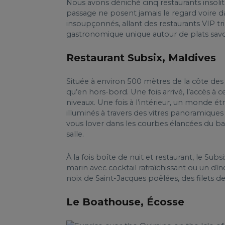
Nous avons déniché cinq restaurants insoli
passage ne posent jamais le regard voire dan
insoupçonnés, allant des restaurants VIP tr
gastronomique unique autour de plats sav
Restaurant Subsix, Maldives
Située à environ 500 mètres de la côte des 
qu’en hors-bord. Une fois arrivé, l’accès à 
niveaux. Une fois à l’intérieur, un monde é
illuminés à travers des vitres panoramique
vous lover dans les courbes élancées du b
salle.
À la fois boîte de nuit et restaurant, le Su
marin avec cocktail rafraîchissant ou un dî
noix de Saint-Jacques poêlées, des filets 
Le Boathouse, Écosse