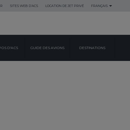
ER
SITES WEB D’ACS
LOCATION DE JET PRIVÉ
FRANÇAIS
POS D'ACS
GUIDE DES AVIONS
DESTINATIONS