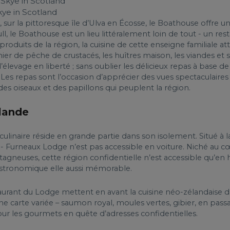
kye in Scotland
l, sur la pittoresque île d’Ulva en Écosse, le Boathouse offre 
ll, le Boathouse est un lieu littéralement loin de tout - un rest
produits de la région, la cuisine de cette enseigne familiale att
panier de pêche de crustacés, les huîtres maison, les viandes et
élevage en liberté ; sans oublier les délicieux repas à base de 
s. Les repas sont l’occasion d’apprécier des vues spectaculair
 des oiseaux et des papillons qui peuplent la région.
lande
linaire réside en grande partie dans son isolement. Situé à l
- Furneaux Lodge n’est pas accessible en voiture. Niché au 
tagneuses, cette région confidentielle n’est accessible qu’en
astronomique elle aussi mémorable.
nt du Lodge mettent en avant la cuisine néo-zélandaise dans 
arte variée – saumon royal, moules vertes, gibier, en passan
our les gourmets en quête d’adresses confidentielles.