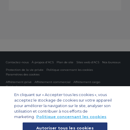
Contactez-nous
À propos d'ACS
Plan de site
Sites web d’ACS
Nos bureaux
Protection de la vie privée
Politique concernant les cookies
Paramètres des cookies
Affrètement privé
Affrètement commercial
Affrètement cargo
Guide des avions
En cliquant sur « Accepter tous les cookies », vous
Private Charter App
acceptez le stockage de cookies sur votre appareil
pour améliorer la navigation sur le site, analyser son
utilisation et contribuer à nos efforts de
marketing.
Politique concernant les cookies
Autoriser tous les cookies