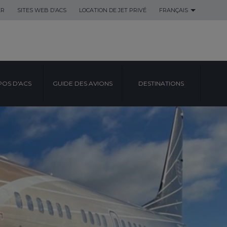
ER
SITES WEB D’ACS
LOCATION DE JET PRIVÉ
FRANÇAIS
POS D'ACS
GUIDE DES AVIONS
DESTINATIONS