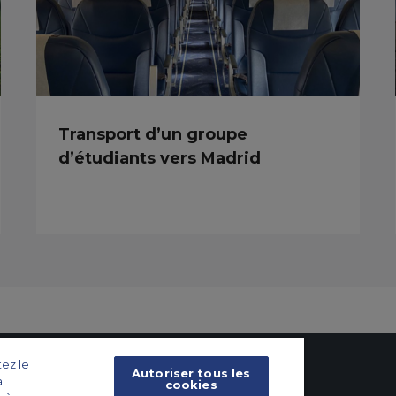
Transport d’un groupe
d’étudiants vers Madrid
tez le
Autoriser tous les
a
cookies
x