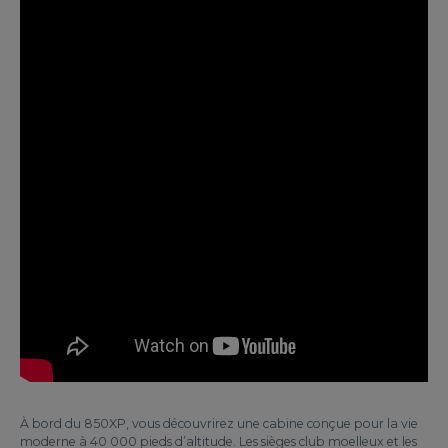
À bord du 850XP, vous découvrirez une cabine conçue pour la vie
moderne à 40 000 pieds d’altitude. Les sièges club moelleux et les