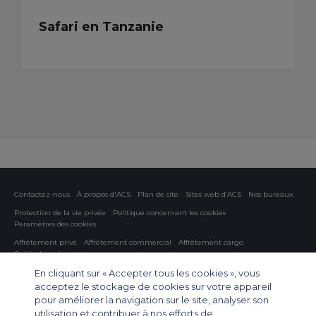
Safari en Tanzanie
Contactez-nous
À propos d'ACS
Plan de site
Sites web d’ACS
Nos bureaux
Protection de la vie privée
Politique concernant les cookies
Paramètres des cookies
Affrètement privé
Affrètement commercial
Affrètement cargo
Guide des avions
En cliquant sur « Accepter tous les cookies », vous
Private Charter App
acceptez le stockage de cookies sur votre appareil
pour améliorer la navigation sur le site, analyser son
utilisation et contribuer à nos efforts de