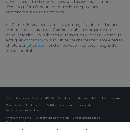
présent, des instructions détaillées sont laissées aux membres
d’équipage formés pour reproduire les compositions
gastronomiques les plus raffinées.
Air Charter Service peut satisfaire à un large éventail de demandes
en termes de restauration. Que vous souhaitiez organiser un
banquet festif ou vous délecter d’un savoureux repas aux senteurs
exotiques,
contactez-nous
et l’un de nos chargés de clientèle dédiés
affrètera un
jet privé
en fonction de vos envies, accompagné d’un
repas inoubliable.
Contactez-nous
À propos d'ACS
Plan de site
Sites web d’ACS
Nos bureaux
Protection de la vie privée
Politique concernant les cookies
Paramètres des cookies
Affrètement privé
Affrètement commercial
Affrètement cargo
Guide des avions