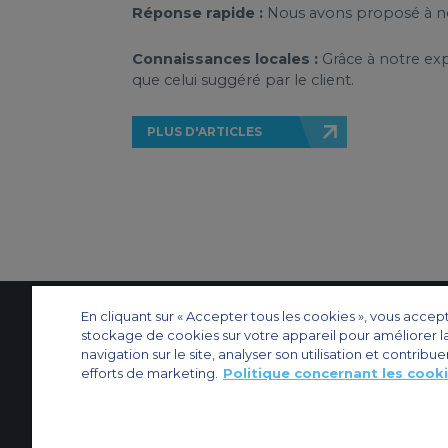
Réponse rapide :
Nous avons proposé à not
Connaissances locales :
Grâce à notre exp
que celui suggéré par le client.
PLUS D'ARTICLES
En cliquant sur « Accepter tous les cookies », vous accep
stockage de cookies sur votre appareil pour améliorer l
Contactez-nous
À propos d'ACS
Plan de site
Sites web d’ACS
Nos bureau
navigation sur le site, analyser son utilisation et contribue
efforts de marketing.
Politique concernant les cook
Protection de la vie privée
Politique concernant les cookies
Paramètres des 
Affrètement privé
Affrètement commercial
Affrètement cargo
Guide des a