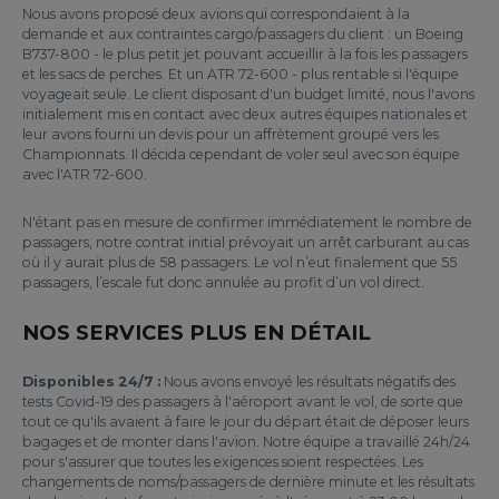
Nous avons proposé deux avions qui correspondaient à la
demande et aux contraintes cargo/passagers du client : un Boeing
B737-800 - le plus petit jet pouvant accueillir à la fois les passagers
et les sacs de perches. Et un ATR 72-600 - plus rentable si l'équipe
voyageait seule. Le client disposant d'un budget limité, nous l'avons
initialement mis en contact avec deux autres équipes nationales et
leur avons fourni un devis pour un affrètement groupé vers les
Championnats. Il décida cependant de voler seul avec son équipe
avec l'ATR 72-600.
N'étant pas en mesure de confirmer immédiatement le nombre de
passagers, notre contrat initial prévoyait un arrêt carburant au cas
où il y aurait plus de 58 passagers. Le vol n’eut finalement que 55
passagers, l’escale fut donc annulée au profit d’un vol direct.
NOS SERVICES PLUS EN DÉTAIL
Disponibles 24/7 :
Nous avons envoyé les résultats négatifs des
tests Covid-19 des passagers à l'aéroport avant le vol, de sorte que
tout ce qu'ils avaient à faire le jour du départ était de déposer leurs
bagages et de monter dans l'avion. Notre équipe a travaillé 24h/24
pour s'assurer que toutes les exigences soient respectées. Les
changements de noms/passagers de dernière minute et les résultats