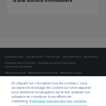
d'une société immobilière
Contactez-nous
À propos d'ACS
Plan de site
Sites web d’ACS
Nos bureaux
Protection de la vie privée
Politique concernant les cookies
Paramètres des cookies
Affrètement privé
Affrètement commercial
Affrètement cargo
Guide des avions
En cliquant sur « Accepter tous les cookies », vous
Private Charter App
acceptez le stockage de cookies sur votre appareil
pour améliorer la navigation sur le site, analyser son
utilisation et contribuer à nos efforts de
marketing.
Politique concernant les cookies