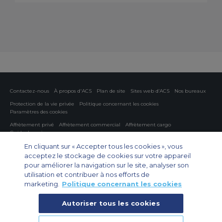
Contactez-nous
À propos d'ACS
Plan de site
Sites web d’ACS
Nos bureaux
Protection de la vie privée
Politique concernant les cookies
Paramètres des cookies
Affrètement privé
Affrètement commercial
Affrètement cargo
Guide des avions
En cliquant sur « Accepter tous les cookies », vous
Private Charter App
acceptez le stockage de cookies sur votre appareil
pour améliorer la navigation sur le site, analyser son
utilisation et contribuer à nos efforts de
marketing.
Politique concernant les cookies
Autoriser tous les cookies
© 2026 Air Charter Service | 102 Boulevard de Sébastopol, 75003 Paris,