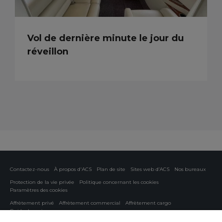
Vol de dernière minute le jour du
réveillon
Contactez-nous
À propos d'ACS
Plan de site
Sites web d’ACS
Nos bureaux
Protection de la vie privée
Politique concernant les cookies
Paramètres des cookies
Affrètement privé
Affrètement commercial
Affrètement cargo
Guide des avions