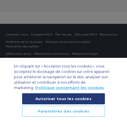
Contactez-nous
À propos d'ACS
Plan de site
Sites web d’ACS
Nos bureaux
Protection de la vie privée
Politique concernant les cookies
Paramètres des cookies
Affrètement privé
Affrètement commercial
Affrètement cargo
Guide des avions
En cliquant sur « Accepter tous les cookies », vous
Private Charter App
acceptez le stockage de cookies sur votre appareil
pour améliorer la navigation sur le site, analyser son
utilisation et contribuer à nos efforts de
marketing.
Politique concernant les cookies
Autoriser tous les cookies
© 2026 Air Charter Service | 102 Boulevard de Sébastopol, 75003 Paris,
Paramètres des cookies
France | +33 (0)1 79 35 58 48