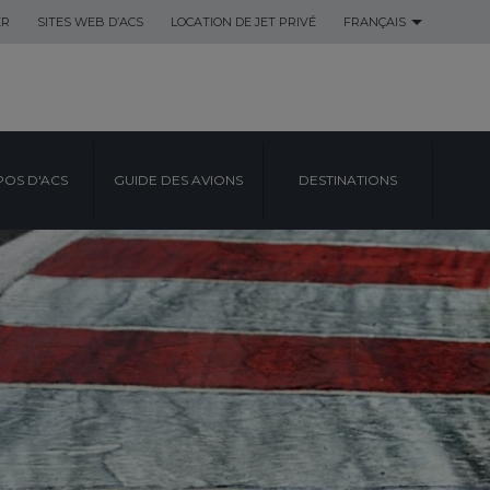
ER
SITES WEB D’ACS
LOCATION DE JET PRIVÉ
FRANÇAIS
POS D'ACS
GUIDE DES AVIONS
DESTINATIONS