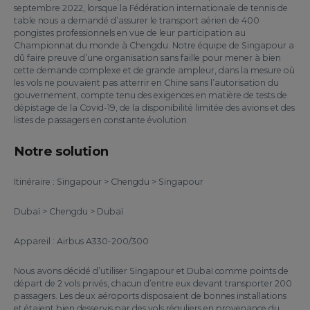
septembre 2022, lorsque la Fédération internationale de tennis de
table nous a demandé d’assurer le transport aérien de 400
pongistes professionnels en vue de leur participation au
Championnat du monde à Chengdu. Notre équipe de Singapour a
dû faire preuve d’une organisation sans faille pour mener à bien
cette demande complexe et de grande ampleur, dans la mesure où
les vols ne pouvaient pas atterrir en Chine sans l’autorisation du
gouvernement, compte tenu des exigences en matière de tests de
dépistage de la Covid-19, de la disponibilité limitée des avions et des
listes de passagers en constante évolution.
Notre solution
Itinéraire : Singapour > Chengdu > Singapour
Dubaï > Chengdu > Dubaï
Appareil : Airbus A330-200/300
Nous avons décidé d’utiliser Singapour et Dubaï comme points de
départ de 2 vols privés, chacun d’entre eux devant transporter 200
passagers. Les deux aéroports disposaient de bonnes installations
et étaient bien desservis par des vols réguliers en provenance du