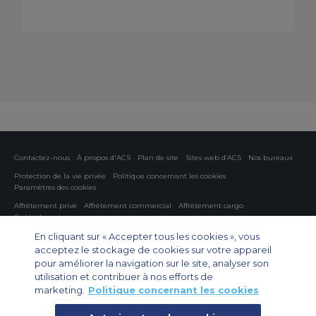
Contactez-nous
À propos d'ACS
Plan de site
Sites web d’ACS
Nos bureaux
Protection de la vie privée
Politique concernant les cookies
Paramètres des cookies
Affrètement privé
Affrètement commercial
Affrètement cargo
Guide des avions
En cliquant sur « Accepter tous les cookies », vous
Private Charter App
acceptez le stockage de cookies sur votre appareil
pour améliorer la navigation sur le site, analyser son
utilisation et contribuer à nos efforts de
marketing.
Politique concernant les cookies