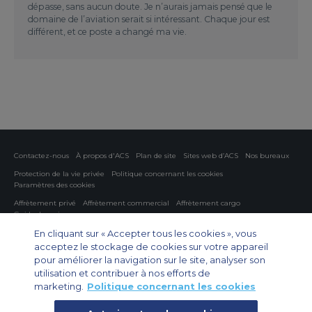
dépasse, sans aucun doute. Je n’aurais jamais pensé que le
domaine de l’aviation serait si intéressant. Chaque jour est
différent, et ce poste a changé ma vie.
Contactez-nous
À propos d'ACS
Plan de site
Sites web d’ACS
Nos bureaux
Protection de la vie privée
Politique concernant les cookies
Paramètres des cookies
Affrètement privé
Affrètement commercial
Affrètement cargo
Guide des avions
En cliquant sur « Accepter tous les cookies », vous
Private Charter App
acceptez le stockage de cookies sur votre appareil
pour améliorer la navigation sur le site, analyser son
utilisation et contribuer à nos efforts de
marketing.
Politique concernant les cookies