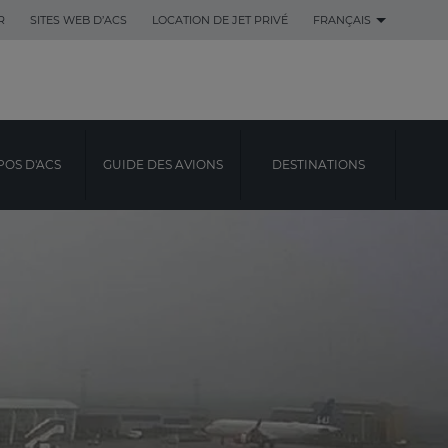
R
SITES WEB D’ACS
LOCATION DE JET PRIVÉ
FRANÇAIS
POS D'ACS
GUIDE DES AVIONS
DESTINATIONS