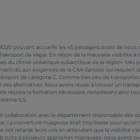
 A320 pouvant accueillir les 45 passagers avant de nou
 l’aéroport de Vagar. En raison de la mauvaise visibilité à 
es du climat océanique subarctique de la région– très
lement dû aux exigences de la CAA danoise qui requiert 
éroport de catégorie C. Comme très peu de transporteu
des alternatives. Nous avons réussi à trouver un transpor
lote reçoive la formation nécessaire, remplissant ainsi to
système ILS.
en collaboration avec le département responsable des opér
ar. La couverture nuageuse était trop basse pour qu'un 
ont retardé leurs vols en attendant que la visibilité s'a
s suite à plusieurs approches manquées, nous avons sug