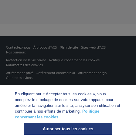
Contactez-nous
À propos d'ACS
Plan de site
Sites web d’ACS
Nos bureaux
Protection de la vie privée
Politique concernant les cookies
Paramètres des cookies
Affrètement privé
Affrètement commercial
Affrètement cargo
Guide des avions
Private Charter App
En cliquant sur « Accepter tous les cookies », vous
acceptez le stockage de cookies sur votre appareil pour
améliorer la navigation sur le site, analyser son utilisation et
contribuer à nos efforts de marketing.
Politique
concernant les cookies
Autoriser tous les cookies