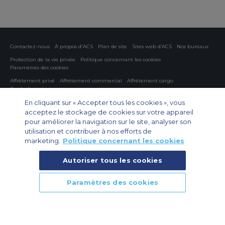
Contactez-nous
À propos d'ACS
Plan de site
Sites web d’ACS
Nos bureaux
Protection de la vie privée
Politique concernant les cookies
Paramètres des cookies
Affrètement privé
Affrètement commercial
Affrètement cargo
Guide des avions
En cliquant sur « Accepter tous les cookies », vous
Private Charter App
acceptez le stockage de cookies sur votre appareil
pour améliorer la navigation sur le site, analyser son
utilisation et contribuer à nos efforts de
marketing.
Politique concernant les cookies
Autoriser tous les cookies
© 2026 Air Charter Service | 102 Boulevard de Sébastopol, 75003 Paris,
Paramètres des cookies
France | +33 (0)1 79 35 58 48
APPELEZ NOUS
RAPPELER
DEVIS RAPIDE