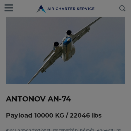
ANTONOV AN-74
Payload 10000 KG / 22046 lbs
Avec un rayon d'action et une capacité plus élevés, l'An-74 est une