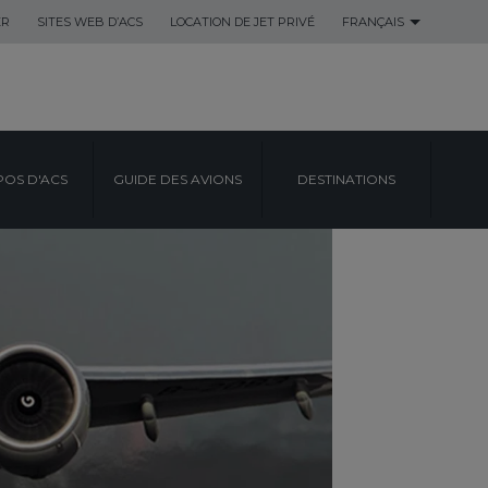
ER
SITES WEB D’ACS
LOCATION DE JET PRIVÉ
FRANÇAIS
POS D'ACS
GUIDE DES AVIONS
DESTINATIONS