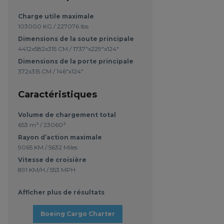
Charge utile maximale
103000 KG / 227076 lbs
Dimensions de la soute principale
4412x582x315 CM / 1737"x229"x124"
Dimensions de la porte principale
372x315 CM / 146"x124"
Caractéristiques
Volume de chargement total
653 m³ / 23060³
Rayon d’action maximale
9065 KM / 5632 Miles
Vitesse de croisière
891 KM/H / 553 MPH
Afficher plus de résultats
Boeing Cargo Charter