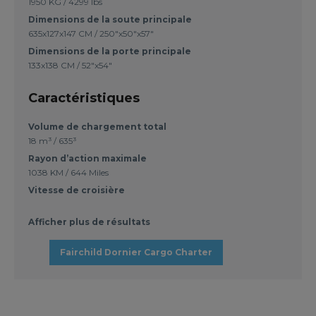
1950 KG / 4299 lbs
Dimensions de la soute principale
635x127x147 CM / 250"x50"x57"
Dimensions de la porte principale
133x138 CM / 52"x54"
Caractéristiques
Volume de chargement total
18 m³ / 635³
Rayon d’action maximale
1038 KM / 644 Miles
Vitesse de croisière
Afficher plus de résultats
Fairchild Dornier Cargo Charter