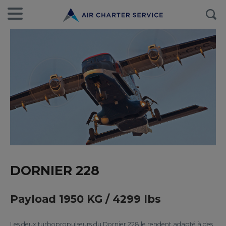
DORNIER 228
Payload 1950 KG / 4299 lbs
Les deux turbopropulseurs du Dornier 228 le rendent adapté à des