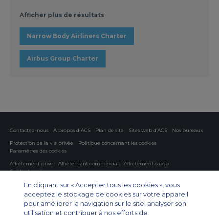
Afficher plus de résultats
Narrow Body Airliners Charter
Airbus Group Charter
Contactez-nous
À propos d'ACS
Plan de site
Sites web d’ACS
Nos bureaux
Protection de la vie privée
Politique concernant les cookies
Paramètres des cookies
Affrètement privé
Affrètement commercial
Affrètement cargo
Guide des avions
En cliquant sur « Accepter tous les cookies », vous
Private Charter App
acceptez le stockage de cookies sur votre appareil
pour améliorer la navigation sur le site, analyser son
utilisation et contribuer à nos efforts de