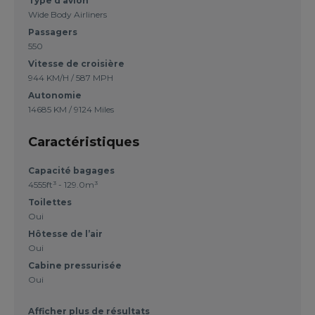
Type d’avion
Wide Body Airliners
Passagers
550
Vitesse de croisière
944 KM/H / 587 MPH
Autonomie
14685 KM / 9124 Miles
Caractéristiques
Capacité bagages
4555ft³ - 129.0m³
Toilettes
Oui
Hôtesse de l’air
Oui
Cabine pressurisée
Oui
Afficher plus de résultats