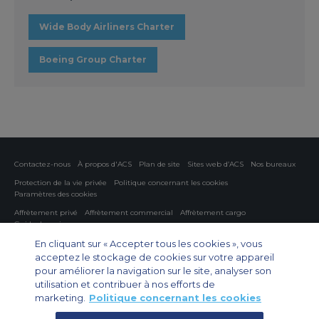
Wide Body Airliners Charter
Boeing Group Charter
Contactez-nous
À propos d'ACS
Plan de site
Sites web d’ACS
Nos bureaux
Protection de la vie privée
Politique concernant les cookies
Paramètres des cookies
Affrètement privé
Affrètement commercial
Affrètement cargo
Guide des avions
En cliquant sur « Accepter tous les cookies », vous
Private Charter App
acceptez le stockage de cookies sur votre appareil
pour améliorer la navigation sur le site, analyser son
utilisation et contribuer à nos efforts de
marketing.
Politique concernant les cookies