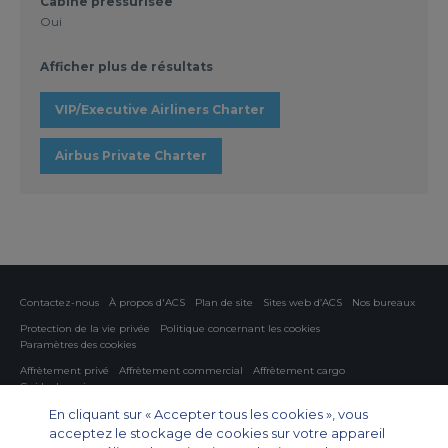
Cabine pressurisée
Oui
Afficher plus de résultats
VIP/Executive Airliners Charter
Airbus Private Charter
Contactez-nous
À propos d'ACS
Plan de site
Sites web d’ACS
Nos bureaux
Protection de la vie privée
Politique concernant les cookies
Paramètres des cookies
Affrètement privé
Affrètement commercial
Affrètement cargo
Guide des avions
En cliquant sur « Accepter tous les cookies », vous
Private Charter App
acceptez le stockage de cookies sur votre appareil