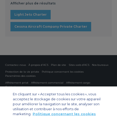
Afficher plus de résultats
Light Jets Charter
Cessna Aircraft Company Private Charter
Contactez-nous
À propos d'ACS
Plan de site
Sites web d’ACS
Nos bureaux
Protection de la vie privée
Politique concernant les cookies
Paramètres des cookies
Affrètement privé
Affrètement commercial
Affrètement cargo
Guide des avions
En cliquant sur « Accepter tous les cookies », vous
Private Charter App
acceptez le stockage de cookies sur votre appareil
pour améliorer la navigation sur le site, analyser son
utilisation et contribuer à nos efforts de
marketing.
Politique concernant les cookies