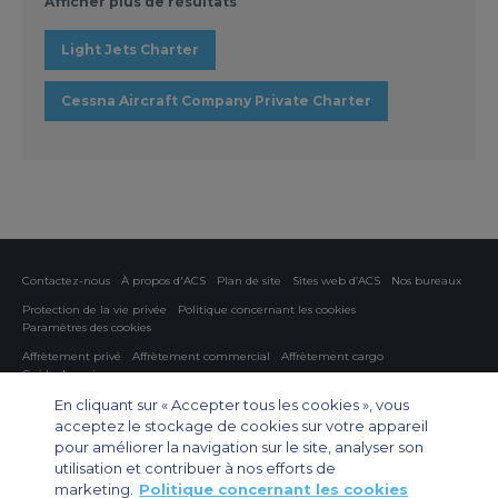
Afficher plus de résultats
Light Jets Charter
Cessna Aircraft Company Private Charter
Contactez-nous
À propos d'ACS
Plan de site
Sites web d’ACS
Nos bureaux
Protection de la vie privée
Politique concernant les cookies
Paramètres des cookies
Affrètement privé
Affrètement commercial
Affrètement cargo
Guide des avions
En cliquant sur « Accepter tous les cookies », vous
Private Charter App
acceptez le stockage de cookies sur votre appareil
pour améliorer la navigation sur le site, analyser son
utilisation et contribuer à nos efforts de
marketing.
Politique concernant les cookies