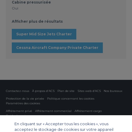
Cabine pressurisée
Oui
Afficher plus de résultats
Super Mid Size Jets Charter
Cessna Aircraft Company Private Charter
Contactez-nous
À propos d'ACS
Plan de site
Sites web d’ACS
Nos bureaux
Protection de la vie privée
Politique concernant les cookies
Paramètres des cookies
Affrètement privé
Affrètement commercial
Affrètement cargo
Guide des avions
En cliquant sur « Accepter tous les cookies », vous
Private Charter App
acceptez le stockage de cookies sur votre appareil