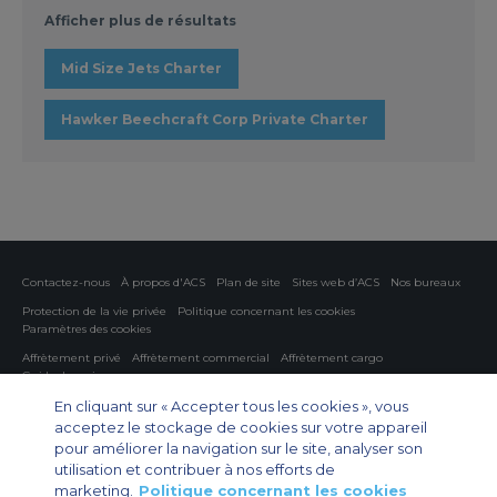
Afficher plus de résultats
Mid Size Jets Charter
Hawker Beechcraft Corp Private Charter
Contactez-nous
À propos d'ACS
Plan de site
Sites web d’ACS
Nos bureaux
Protection de la vie privée
Politique concernant les cookies
Paramètres des cookies
Affrètement privé
Affrètement commercial
Affrètement cargo
Guide des avions
En cliquant sur « Accepter tous les cookies », vous
Private Charter App
acceptez le stockage de cookies sur votre appareil
pour améliorer la navigation sur le site, analyser son
utilisation et contribuer à nos efforts de
marketing.
Politique concernant les cookies