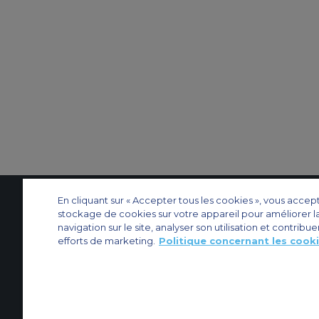
En cliquant sur « Accepter tous les cookies », vous accep
stockage de cookies sur votre appareil pour améliorer l
Contactez-nous
À propos d'ACS
Plan de site
Sites web d’ACS
Nos bureau
navigation sur le site, analyser son utilisation et contribue
efforts de marketing.
Politique concernant les cook
Protection de la vie privée
Politique concernant les cookies
Paramètres des 
Affrètement privé
Affrètement commercial
Affrètement cargo
Guide des a
© 2026 Air Charter Service | 102 Boulevard de Sébastopol, 75003 Paris, F