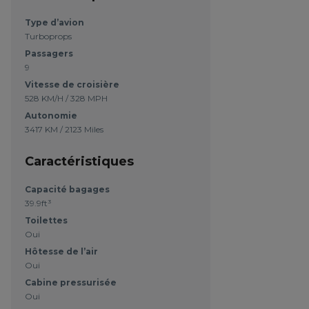
Type d’avion
Turboprops
Passagers
9
Vitesse de croisière
528 KM/H / 328 MPH
Autonomie
3417 KM / 2123 Miles
Caractéristiques
Capacité bagages
39.9ft³
Toilettes
Oui
Hôtesse de l’air
Oui
Cabine pressurisée
Oui