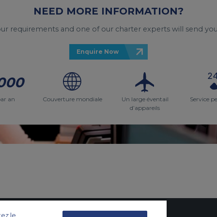
NEED MORE INFORMATION?
your requirements and one of our charter experts will send you
Enquire Now
000
par an
Couverture mondiale
Un large éventail
Service p
d’appareils
tez le