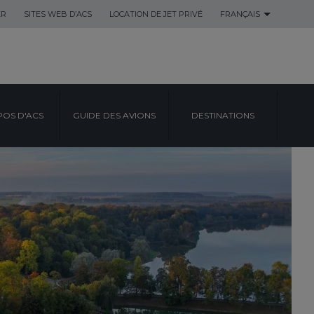
ER
SITES WEB D’ACS
LOCATION DE JET PRIVÉ
FRANÇAIS
POS D'ACS
GUIDE DES AVIONS
DESTINATIONS