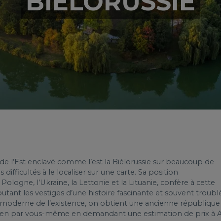
BIÉLORUSSIE
 l’Est enclavé comme l’est la Biélorussie sur beaucoup de
difficultés à le localiser sur une carte. Sa position
Pologne, l’Ukraine, la Lettonie et la Lituanie, confère à cette
utant les vestiges d’une histoire fascinante et souvent troubl
moderne de l’existence, on obtient une ancienne république
ez-en par vous-même en demandant une estimation de prix à A