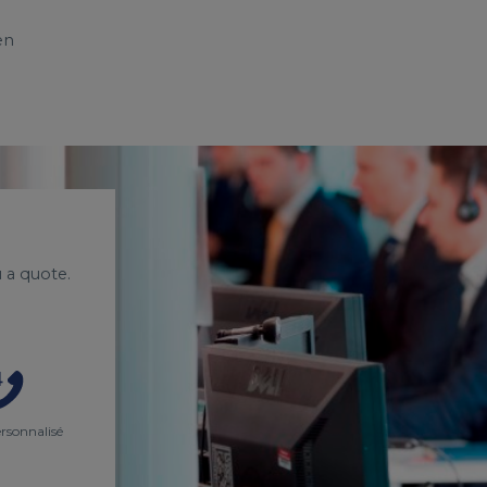
en
 a quote.
ersonnalisé