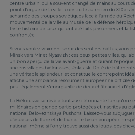
centre urbain, qui a souvent changé de mains au cours de 
point d’orgue de la ville ; construite au milieu du XIXe siè
acharnée des troupes soviétiques face à l’armée du Reic
mouvementé de la ville au Musée de la défense héroïque de
triste histoire de ceux qui ont été faits prisonniers et la 
confrontée.
Si vous voulez vraiment sortir des sentiers battus, vous
Minsk vers Mir et Nyasvizh ; ces deux petites villes, qui 
un bon aperçu de la vie avant-guerre et durant l’époque s
anciens villages biélorusses, Polatask. Doté de bâtiment
une véritable splendeur, et constitue le contrepoint idé
affiche une ambiance résolument européenne difficile de 
peut également s’enorgueillir de deux châteaux et d’églis
La Biélorussie se révèle tout aussi étonnante lorsqu’on s
millénaires en grande partie protégées et inscrites au 
national Belovezhskaya Pushcha. Laissez-vous subjuguer
d’espèces de flore et de faune. Le bison européen – espè
national, même si l’on y trouve aussi des loups, des chev