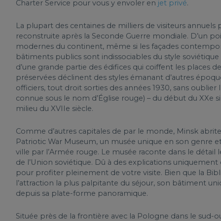
Charter Service pour vous y envoler en
jet privé
.
La plupart des centaines de milliers de visiteurs annuels 
reconstruite après la Seconde Guerre mondiale. D’un point d
modernes du continent, même si les façades contemporai
bâtiments publics sont indissociables du style soviétique 
d’une grande partie des édifices qui coiffent les places d
préservées déclinent des styles émanant d’autres époq
officiers, tout droit sorties des années 1930, sans oubli
connue sous le nom d’Église rouge) – du début du XXe siè
milieu du XVIIe siècle.
Comme d’autres capitales de par le monde, Minsk abrite
Patriotic War Museum, un musée unique en son genre et 
ville par l’Armée rouge. Le musée raconte dans le détai
de l’Union soviétique. Dû à des explications uniquement 
pour profiter pleinement de votre visite. Bien que la Bi
l’attraction la plus palpitante du séjour, son bâtiment un
depuis sa plate-forme panoramique.
Située près de la frontière avec la Pologne dans le sud-oue