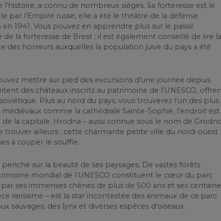
l’histoire, a connu de nombreux sièges. Sa forteresse est le
cle par l’Empire russe, elle a été le théâtre de la défense
h en 1941. Vous pouvez en apprendre plus sur le passé
 la forteresse de Brest ; il est également conseillé de lire l
liste des horreurs auxquelles la population juive du pays a été
 pouvez mettre sur pied des excursions d’une journée depuis
abritent des châteaux inscrits au patrimoine de l’UNESCO, offre
oviétique. Plus au nord du pays, vous trouverez l’un des plus
s médiévaux comme la cathédrale Sainte-Sophie, l’endroit est
al de la capitale. Hrodna – aussi connue sous le nom de Grodno
trouver ailleurs ; cette charmante petite ville du nord-ouest
es à couper le souffle.
e penche sur la beauté de ses paysages. De vastes forêts
patrimoine mondial de l’UNESCO constituent le cœur du parc
 par ses immenses chênes de plus de 500 ans et ses centaine
ce rarissime – est la star incontestée des animaux de ce parc
aux sauvages, des lynx et diverses espèces d’oiseaux.