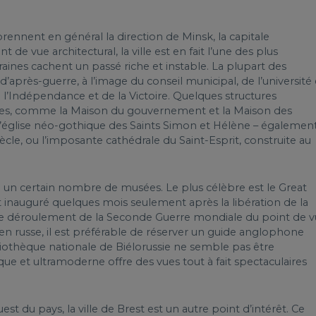
prennent en général la direction de Minsk, la capitale
e vue architectural, la ville est en fait l’une des plus
nes cachent un passé riche et instable. La plupart des
d’après-guerre, à l’image du conseil municipal, de l’université 
e l’Indépendance et de la Victoire. Quelques structures
ues, comme la Maison du gouvernement et la Maison des
er l’église néo-gothique des Saints Simon et Hélène – égalemen
cle, ou l’imposante cathédrale du Saint-Esprit, construite au
 un certain nombre de musées. Le plus célèbre est le Great
inauguré quelques mois seulement après la libération de la
l le déroulement de la Seconde Guerre mondiale du point de 
en russe, il est préférable de réserver un guide anglophone
bliothèque nationale de Biélorussie ne semble pas être
ique et ultramoderne offre des vues tout à fait spectaculaires
st du pays, la ville de Brest est un autre point d’intérêt. Ce