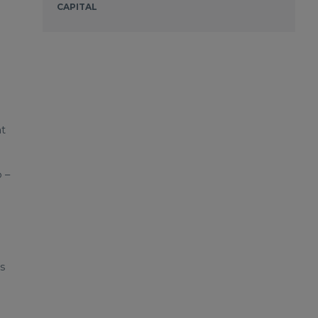
CAPITAL
a
nt
 –
s