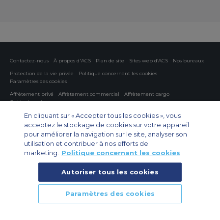
Contactez-nous
À propos d'ACS
Plan de site
Sites web d’ACS
Nos bureaux
Protection de la vie privée
Politique concernant les cookies
Paramètres des cookies
Affrètement privé
Affrètement commercial
Affrètement cargo
Guide des avions
En cliquant sur « Accepter tous les cookies », vous
Private Charter App
acceptez le stockage de cookies sur votre appareil
pour améliorer la navigation sur le site, analyser son
utilisation et contribuer à nos efforts de
marketing.
Politique concernant les cookies
Autoriser tous les cookies
© 2026 Air Charter Service | 102 Boulevard de Sébastopol, 75003 Paris,
Paramètres des cookies
France | +33 (0)1 79 35 58 48