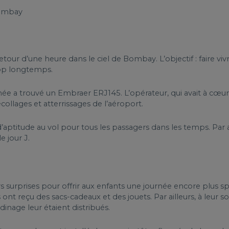
 Bombay
etour d’une heure dans le ciel de Bombay. L’objectif : faire vi
trop longtemps.
 a trouvé un Embraer ERJ145. L’opérateur, qui avait à cœur de
écollages et atterrissages de l’aéroport.
d’aptitude au vol pour tous les passagers dans les temps. Par a
e jour J.
s surprises pour offrir aux enfants une journée encore plus spéc
ont reçu des sacs-cadeaux et des jouets. Par ailleurs, à leur sor
dinage leur étaient distribués.