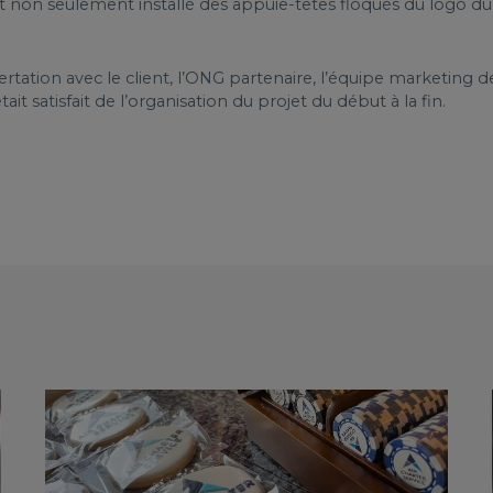
it non seulement installé des appuie-têtes floqués du logo d
rtation avec le client, l’ONG partenaire, l’équipe marketing de
 satisfait de l’organisation du projet du début à la fin.