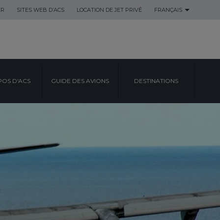
ER
SITES WEB D’ACS
LOCATION DE JET PRIVÉ
FRANÇAIS
POS D'ACS
GUIDE DES AVIONS
DESTINATIONS