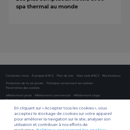
spa thermal au monde
Contactez-nous
À propos d'ACS
Plan de site
Sites web d’ACS
Nos bureaux
Protection de la vie privée
Politique concernant les cookies
Paramètres des cookies
Affrètement privé
Affrètement commercial
Affrètement cargo
Guide des avions
En cliquant sur « Accepter tous les cookies », vous
Private Charter App
acceptez le stockage de cookies sur votre appareil
pour améliorer la navigation sur le site, analyser son
utilisation et contribuer à nos efforts de