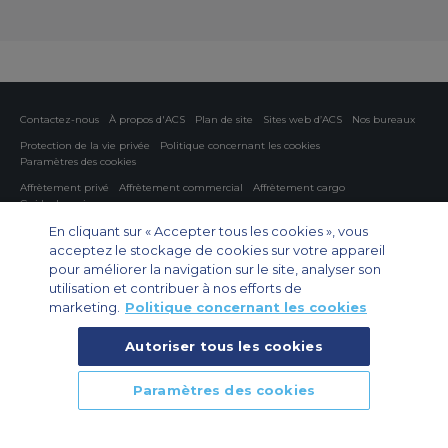
Contactez-nous
À propos d'ACS
Plan de site
Sites web d’ACS
Nos bureaux
Protection de la vie privée
Politique concernant les cookies
Paramètres des cookies
Affrètement privé
Affrètement commercial
Affrètement cargo
Guide des avions
En cliquant sur « Accepter tous les cookies », vous
Private Charter App
acceptez le stockage de cookies sur votre appareil
pour améliorer la navigation sur le site, analyser son
utilisation et contribuer à nos efforts de
marketing.
Politique concernant les cookies
Autoriser tous les cookies
© 2026 Air Charter Service | 102 Boulevard de Sébastopol, 75003 Paris,
Paramètres des cookies
France | +33 (0)1 79 35 58 48