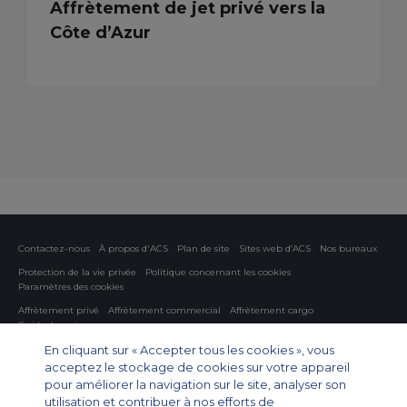
Affrètement de jet privé vers la
Côte d’Azur
Contactez-nous
À propos d'ACS
Plan de site
Sites web d’ACS
Nos bureaux
Protection de la vie privée
Politique concernant les cookies
Paramètres des cookies
Affrètement privé
Affrètement commercial
Affrètement cargo
Guide des avions
En cliquant sur « Accepter tous les cookies », vous
Private Charter App
acceptez le stockage de cookies sur votre appareil
pour améliorer la navigation sur le site, analyser son
utilisation et contribuer à nos efforts de