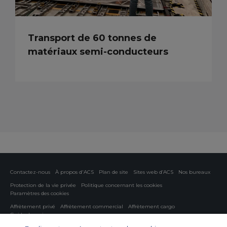
Transport de 60 tonnes de
matériaux semi-conducteurs
Contactez-nous
À propos d'ACS
Plan de site
Sites web d’ACS
Nos bureaux
Protection de la vie privée
Politique concernant les cookies
Paramètres des cookies
Affrètement privé
Affrètement commercial
Affrètement cargo
Guide des avions