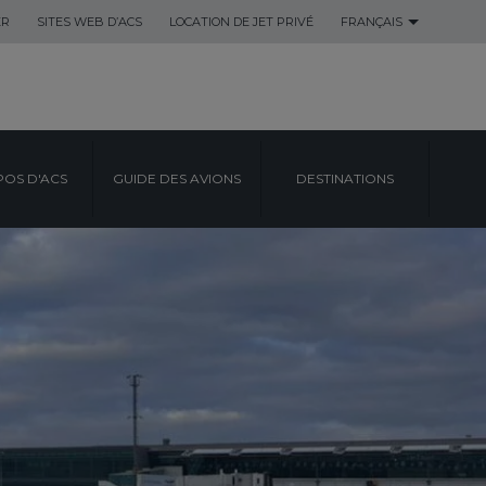
ER
SITES WEB D’ACS
LOCATION DE JET PRIVÉ
FRANÇAIS
POS D'ACS
GUIDE DES AVIONS
DESTINATIONS