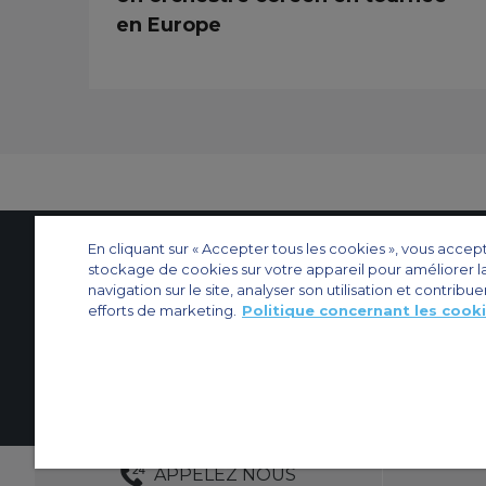
en Europe
En cliquant sur « Accepter tous les cookies », vous accep
stockage de cookies sur votre appareil pour améliorer l
Contactez-nous
À propos d'ACS
Plan de site
Sites web d’ACS
Nos bureau
navigation sur le site, analyser son utilisation et contribue
efforts de marketing.
Politique concernant les cook
Protection de la vie privée
Politique concernant les cookies
Paramètres des 
Affrètement privé
Affrètement commercial
Affrètement cargo
Guide des a
© 2026 Air Charter Service | 102 Boulevard de Sébastopol, 75003 Paris, F
RESPONSABLES DE CLIENTÈLE DÉDIÉS
APPELEZ NOUS