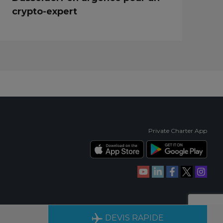
crypto-expert
Private Charter App
IENCE
DISPONIBLES 24H/24, 7J/7
DEVIS RAPIDE