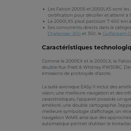
Les Falcon 2000S et 2000LXS sont les p
certification pour décoller et atterrir à
Le 2000LXS peut parcourir 7 400 km à 
Ses concurrents directs dans la catégo
Challenger 300
et 350, le
Gulfstream 
Caractéristiques technologi
Comme le 2000EX et le 2000LX, le Falcon
double flux Pratt & Whitney PW308C. Des
émissions de protoxyde d’azote.
La suite avionique EASy II inclut des améli
vision, une meilleure navigation et des in
caractéristiques, l’appareil possède un s
amélioré, une double cartographie Jeppe
meilleure symbologie d’affichage, un ré
navigation WAAS ainsi que des approches
automatique permet d’utiliser le biréacteu