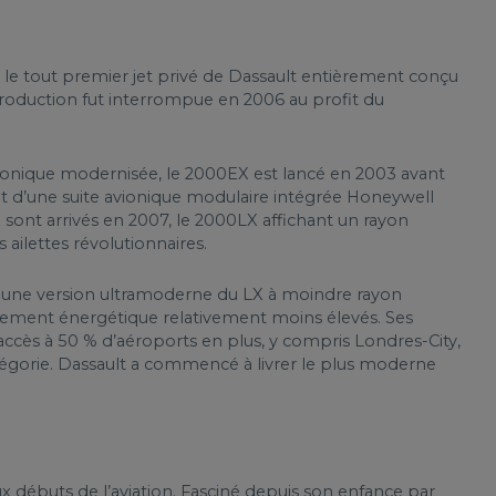
t le tout premier jet privé de Dassault entièrement conçu
production fut interrompue en 2006 au profit du
avionique modernisée, le 2000EX est lancé en 2003 avant
ut d’une suite avionique modulaire intégrée Honeywell
ont arrivés en 2007, le 2000LX affichant un rayon
 ailettes révolutionnaires.
t une version ultramoderne du LX à moindre rayon
endement énergétique relativement moins élevés. Ses
l’accès à 50 % d’aéroports en plus, y compris Londres-City,
tégorie. Dassault a commencé à livrer le plus moderne
ux débuts de l’aviation. Fasciné depuis son enfance par