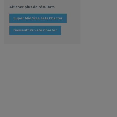
Afficher plus de résultats
Super Mid Size Jets Charter
Dassault Private Charter