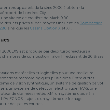
remiers appareils de la série 2000 à obtenir la
 l’aéroport de Londres-City.
une vitesse de croisière de Mach 0,80.
rie des jets privés super-moyens incluent les
Bombardier
G280
ainsi que les
Cessna Citation X
et X+.
ques
 2000LXS est propulsé par deux turboréacteurs à
 chambres de combustion Talon II réduisent de 20 % ses
orations matérielles et logicielles pour une meilleure
formations météorologiques plus claires. Entre autres
ystème de vision synthétique, un système de gestion de vol
sen, un système de détection électronique RAAS, une
cepteur de données météo XM, un système d’aide à la
 LPV EGNOS. L’ajout d’un système de freinage
r sur des pistes courtes.