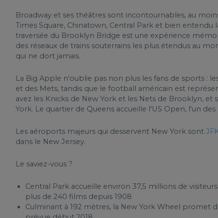
Broadway et ses théâtres sont incontournables, au moins
Times Square, Chinatown, Central Park et bien entendu la
traversée du Brooklyn Bridge est une expérience mémo
des réseaux de trains souterrains les plus étendus au mond
qui ne dort jamais.
La Big Apple n'oublie pas non plus les fans de sports :
et des Mets, tandis que le football américain est représent
avez les Knicks de New York et les Nets de Brooklyn, et 
York. Le quartier de Queens accueille l'US Open, l'un d
Les aéroports majeurs qui desservent New York sont
JF
dans le New Jersey.
Le saviez-vous ?
Central Park accueille environ 37,5 millions de visiteu
plus de 240 films depuis 1908
Culminant à 192 mètres, la New York Wheel promet d’
prévue début 2018