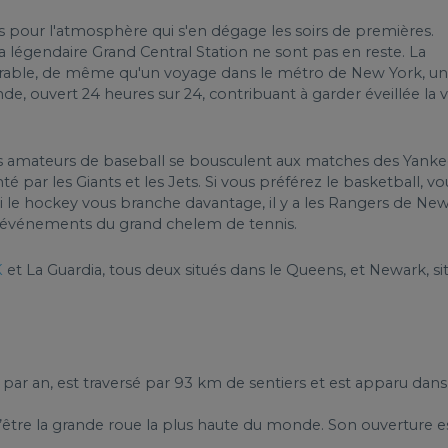
 pour l'atmosphère qui s'en dégage les soirs de premières.
 légendaire Grand Central Station ne sont pas en reste. La
rable, de même qu'un voyage dans le métro de New York, un
e, ouvert 24 heures sur 24, contribuant à garder éveillée la vi
 les amateurs de baseball se bousculent aux matches des Yank
é par les Giants et les Jets. Si vous préférez le basketball, vo
si le hockey vous branche davantage, il y a les Rangers de Ne
es événements du grand chelem de tennis.
K
et La Guardia, tous deux situés dans le Queens, et Newark, si
rs par an, est traversé par 93 km de sentiers et est apparu dans
être la grande roue la plus haute du monde. Son ouverture e