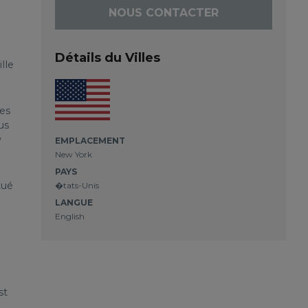
NOUS CONTACTER
Détails du Villes
lle
ees
us
w
EMPLACEMENT
New York
PAYS
tué
�tats-Unis
LANGUE
English
st