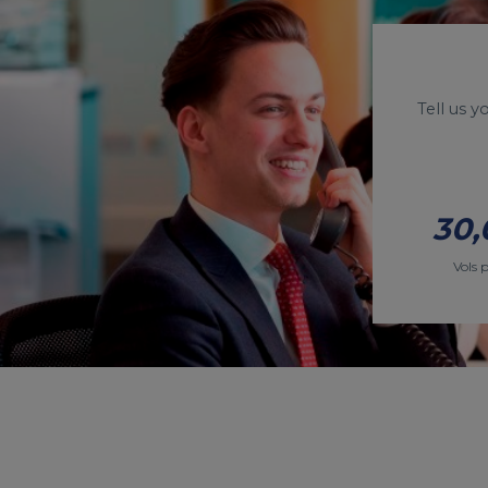
Tell us 
30,
Vols 